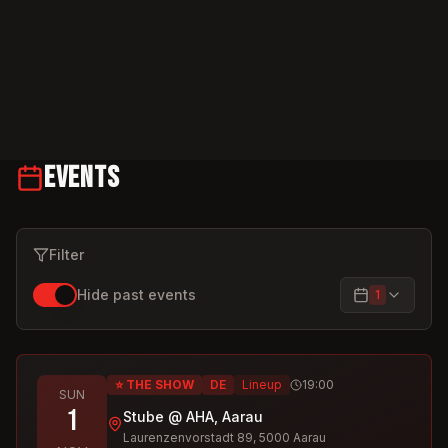
Events
Filter
Hide past events
1
⭐ THE SHOW
DE
Lineup
19:00
SUN
1
Stube @ AHA, Aarau
Laurenzenvorstadt 89, 5000 Aarau